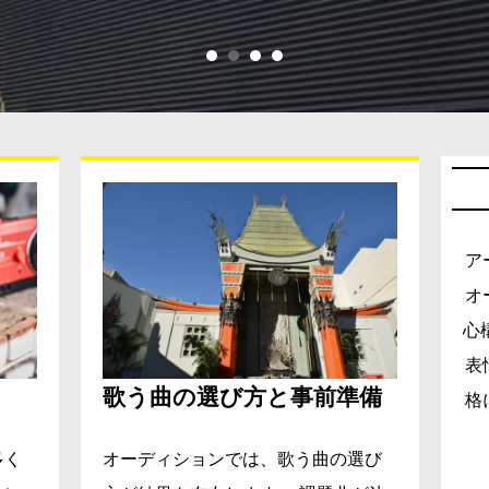
ア
オ
心
表
歌う曲の選び方と事前準備
格
多く
オーディションでは、歌う曲の選び