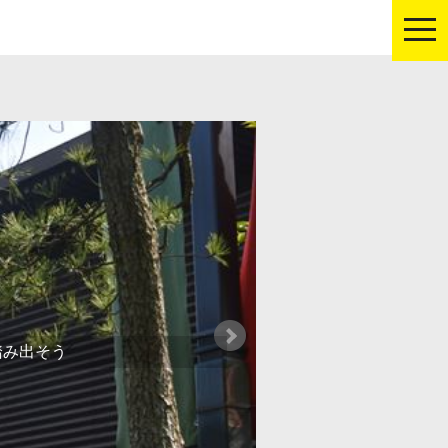
tog
nav
踏み出そう